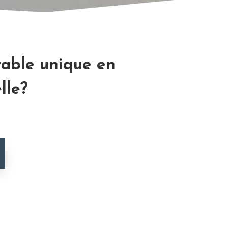
table unique en
lle?